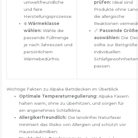
umweltfreundliche
prüfen:
Ideal sind
und faire
Produkte ohne Lanol
Herstellungsprozesse.
die allergische
❄️
Wärmeklasse
Reaktionen vermeid
wählen:
Wähle die
📏
Passende Größe
passende Füllmenge
auswählen:
Die De
je nach Jahreszeit und
sollte zur Bettgröß
persönlichem
individuellen
Wärmebedürfnis.
Schlafgewohnheite
passen.
Wichtige Fakten zu Alpaka Bettdecken im Überblick
Optimale Temperaturregulierung:
Alpaka Fasern
halten warm, ohne zu überhitzen, und sorgen für
ein angenehmes Schlafklima.
Allergikerfreundlich:
Die lanolinfrei Naturfaser
minimiert das Risiko von Allergien und schützt vor
Hausstaubmilben.